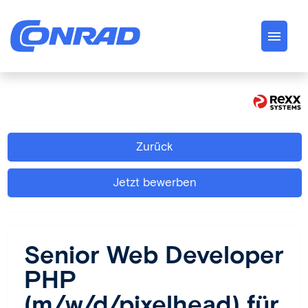
Deutsch
Englisch
Jobs
Zurück
Über uns
Jetzt bewerben
Conrad Spirit
Karriere
Senior Web Developer
PHP
(m/w/d/pixelhead) für