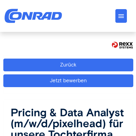
Deutsch
Englisch
Jobs
Zurück
Über uns
Jetzt bewerben
Conrad Spirit
Karriere
Pricing & Data Analyst
(m/w/d/pixelhead) für
unsere Tochterfirma